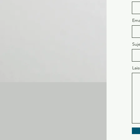
Ema
Suj
Lai