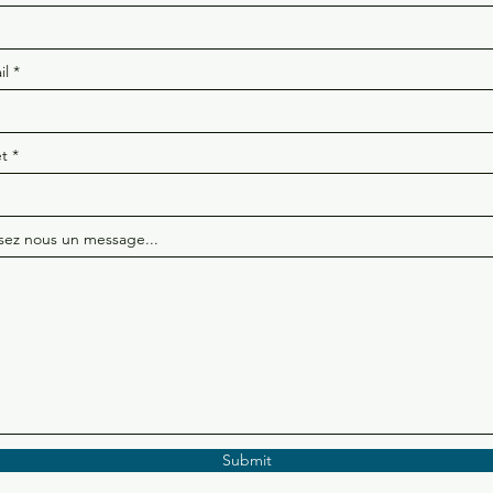
il
et
ssez nous un message...
Submit