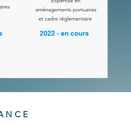
Expertise en
ires
aménagements portuaires
et cadre règlementaire
s
2022 - en cours
IANCE