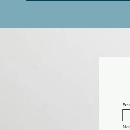
Pré
No